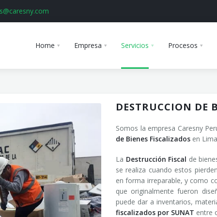
as@caresny.com
Home
Empresa
Servicios
Procesos
DESTRUCCION DE B
Somos la empresa Caresny Perú 
de Bienes Fiscalizados
en Lima 
La
Destrucción Fiscal
de biene
se realiza cuando estos pierden
en forma irreparable, y como co
que originalmente fueron dis
puede dar a inventarios, materi
fiscalizados por SUNAT
entre o