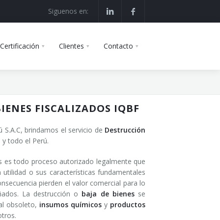
Siguenos en:
Certificación
Clientes
Contacto
IENES FISCALIZADOS IQBF
S.A.C, brindamos el servicio de
Destrucción
y todo el Perú.
s es todo proceso autorizado legalmente que
 utilidad o sus características fundamentales
nsecuencia pierden el valor comercial para lo
eñados. La destrucción o
baja de bienes
se
al obsoleto,
insumos químicos
y
productos
tros.