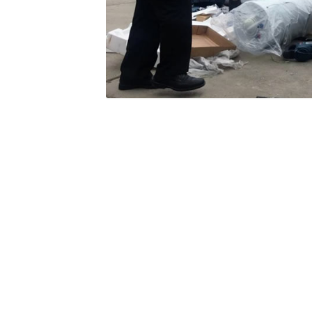
Inventarios Obsoletos
Documentos
Residuos Peligrosos